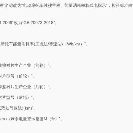
程”名称改为“电动摩托车续驶里程、能量消耗率和残电指示”，检验标准由
3-2006
”改为“
GB 20073-2018
”。
动摩托车能量消耗率
(
工况法
/
等速法
)
（
Wh/km
）”。
为“摩擦衬片生产企业（前轮）”。
擦衬片型号（前轮）”。
为“摩擦衬片生产企业（后轮）”。
擦衬片型号（后轮）”。
况法
/
等速法
)(km)
”。
km
）
/
剩余电量警示裕度
M
（
%
）”。