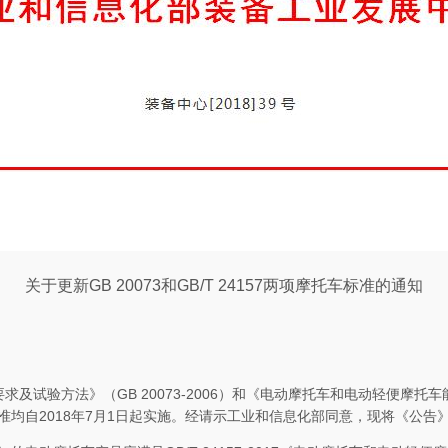
关于更新
GB 20073
和
GB/T 24157
两项摩托车标准的通知
要求及试验方法》（
GB 20073-2006
）和《电动摩托车和电动轻便摩托车
准均自
2018
年
7
月
1
日起实施。经请示工业和信息化部同意，现将《公告