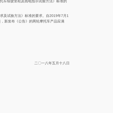
托车续驶里程及残电指示试验方法》标准的
要求及试验方法》标准的要求。自
2019
年
7
月
1
起，新发布《公告》的两轮摩托车产品应满
二〇一八年五月十八日